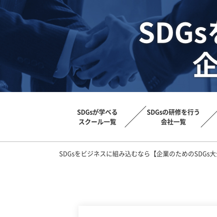
SDG
企
SDGsが学べる
SDGsの研修を行う
スクール一覧
会社一覧
SDGsをビジネスに組み込むなら【企業のためのSDGs