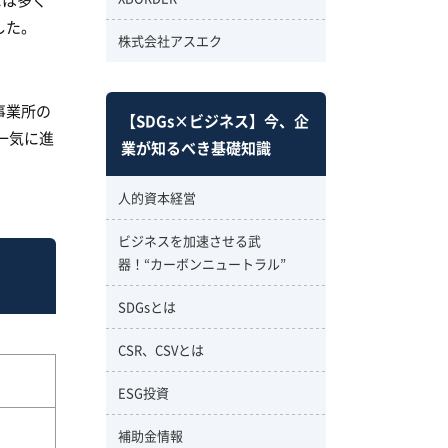
した。
株式会社アスエク
。
事業所の
【SDGs×ビジネス】今、企
一気に進
業が知るべき基礎知識
人的資本経営
ビジネスを加速させる武
器！“カーボンニュートラル”
SDGsとは
CSR、CSVとは
ESG投資
補助金情報