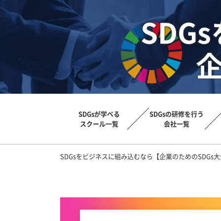
SDG
企
SDGsが学べる
SDGsの研修を行う
スクール一覧
会社一覧
SDGsをビジネスに組み込むなら【企業のためのSDGs