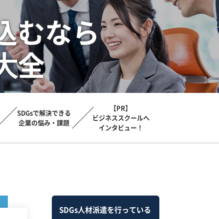
込むなら
⼤全
【PR】
SDGsで解決できる
ビジネススクールへ
企業の悩み・課題
インタビュー！
SDGs人材派遣を行っている