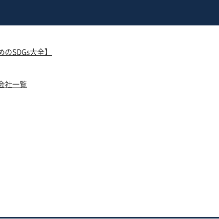
のSDGs大全】
会社一覧